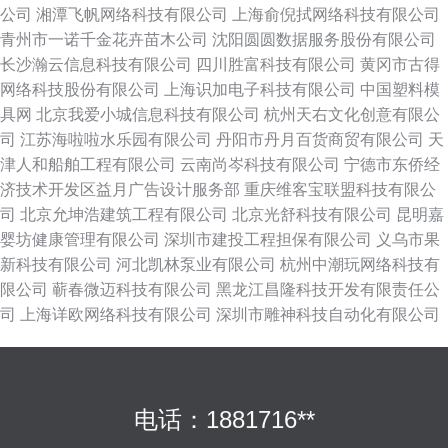
公司
湘潭飞帆网络科技有限公司
上海俞倪拭网络科技有限公司
青州市一诺千金花卉苗木公司
沈阳圆圆数据服务股份有限公司
长沙瀚云信息科技有限公司
四川胜富科技有限公司
黄冈市古得
网络科技股份有限公司
上海识加电子科技有限公司
中国塑料模
具网
北京我爱小城信息科技有限公司
杭州天右文化创意有限公
司
江苏海啦啦水乐园有限公司
丹阳市丹月百货商贸有限公司
天
津人和船舶工程有限公司
云南尚岑科技有限公司
宁德市东侨经
济技术开发区益月广告设计服务部
重庆维客宝联盟科技有限公
司
北京允坤浩建筑工程有限公司
北京光舒科技有限公司
昆明嘉
婴坊健康管理有限公司
深圳市建投工程担保有限公司
义乌市果
新科技有限公司
河北凯林泵业有限公司
杭州中潮玩网络科技有
限公司
蕲春微迈科技有限公司
黑龙江昌隆科技开发有限责任公
司
上海详欧网络科技有限公司
深圳市雕神科技自动化有限公司
电话：1881716**