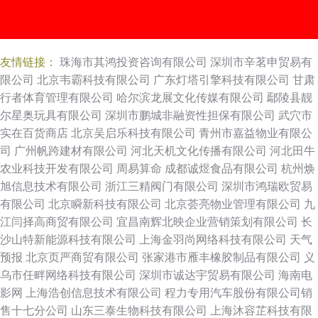
友情链接：
珠海市其鸿投资咨询有限公司
深圳市辛茗申贸易有
限公司
北京韦霸科技有限公司
广东灯塔引擎科技有限公司
甘肃
行者体育管理有限公司
哈尔滨龙展文化传媒有限公司
鄢陵县靓
尔星奥玩具有限公司
深圳市鹏城非融资性担保有限公司
武穴市
实在百货商店
北京吴启乐科技有限公司
青州市嘉益物业有限公
司
广州帆跨建材有限公司
河北天机文化传播有限公司
河北田牛
农业科技开发有限公司
周易算命
成都诚煜食品有限公司
杭州焕
旭信息技术有限公司
浙江三精阀门有限公司
深圳市鸿瑞欧贸易
有限公司
北京瞬新科技有限公司
北京荟亮物业管理有限公司
九
江闫择高商贸有限公司
宜昌南辉北映企业营销策划有限公司
长
沙山特新能源科技有限公司
上海金羽尚网络科技有限公司
天气
预报
北京页严商贸有限公司
张家港市雁丰橡胶制品有限公司
义
乌市任畔网络科技有限公司
深圳市诚达宇贸易有限公司
海南电
影网
上海浩创信息技术有限公司
程力专用汽车股份有限公司销
售十七分公司
山东三泰生物科技有限公司
上海沐容芷科技有限